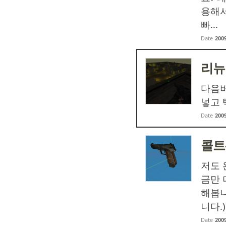
용해서
빠...
Date
2009
리뉴
다음버
넣고 
Date
2009
콜트
저도 
금만 
해봅니
니다.)
Date
2009