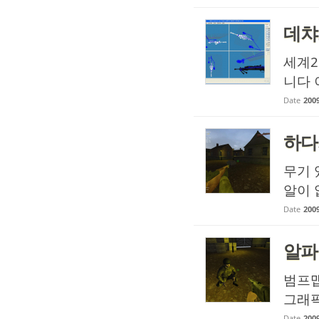
데챠
세계
니다 
Date
2009
하다
무기 
알이 
Date
2009
알파
범프
그래
Date
2009