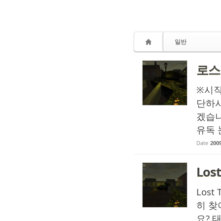
일반
로스
※시작
단하시
겠습니
유독 
Date
2009
Los
Los
히 찾
요? 