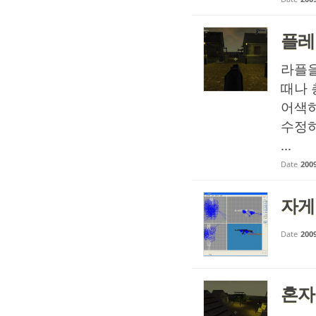
플레
라플
때나 
어색하
수정하
...
Date
2009
자게
Date
2009
혼자