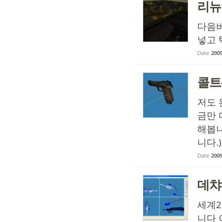
리뉴
다음버
넣고 
Date
2009
콜트
저도 
금만 
해봅니
니다.)
Date
2009
데챠
세계
니다 