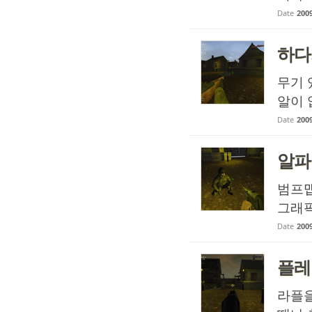
Date
2009
하다
무기 
알이 
Date
2009
알파
범프
그래
Date
2009
플레
라플