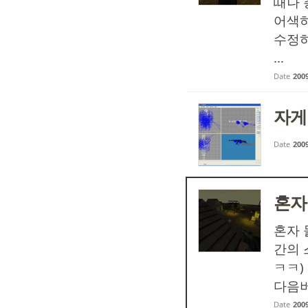
때나 
어색하
수정하
...
Date
2009
자게
Date
2009
혼자
혼자 
간의 
ㅋㅋ)
다음버
Date
2009