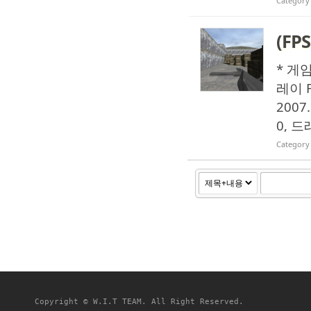
Category
(FP
* 게임
레이 F
2007
0, 
Category
Copyright © W.I.T TEAM. All Right Reserved.
