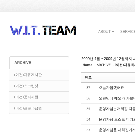
Sketchbook5, 스케치북5
Sketchbook5, 스케치북5
ABOUT
SERVIC
2009년 4월 ~ 2009년 12
ARCHIVE
Home
›
ARCHIVE
›
(이전)자유게
Sketchbook5, 스케치북5
Sketchbook5, 스케치북5
(이전)자유게시판
번호
(이전)스크린샷
오늘가입했어요
37
(이전)공지사항
오랫만에 에오카 가보니
36
(이전)질문과답변
운영자님 ;; 저희집 지
35
운영자님 로스트 테리토
34
운영자님들 저희집에서 
33