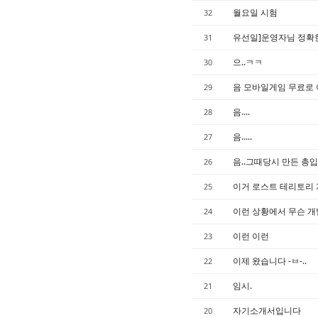
월요일 시험
32
유선일]운영자님 정확
31
으..ㅋㅋ
30
음 모바일게임 무료로 
29
음....
28
음.....
27
음..그때당시 만든 총입
26
이거 로스트 테리토리 
25
이런 상황에서 무슨 개
24
이런 이런
23
이제 왔습니다 -ㅂ-..
22
임시.
21
자기소개서입니다
20