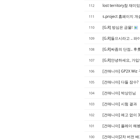
lost territory참 재
112
s.project 홈페이지
111
[G.R] 방심은 금물!
110
[G.R]들으시라고 .. 
109
[G.R]싸좀의 단점.. 후훗
108
[G.R]안녕하세요, 가
107
[건매니아] GP2X Wiz
106
[건매니아] 다들 잠수?
105
[건매니아] 박상민님
104
[건매니아] 시험 결과
103
[건매니아] 예고 없이 3
102
[건매니아] 플레이 해봤
101
[건매니아]2차 버전 배
100