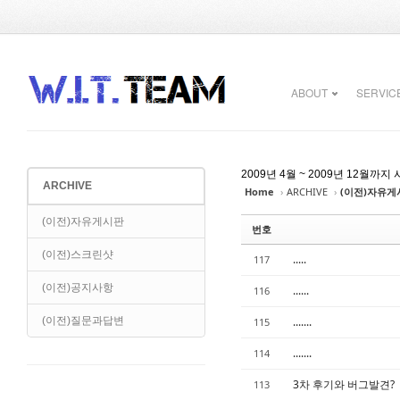
Sketchbook5, 스케치북5
Sketchbook5, 스케치북5
ABOUT
SERVIC
2009년 4월 ~ 2009년 12
ARCHIVE
Home
›
ARCHIVE
›
(이전)자유게
Sketchbook5, 스케치북5
Sketchbook5, 스케치북5
(이전)자유게시판
번호
(이전)스크린샷
.....
117
(이전)공지사항
......
116
(이전)질문과답변
.......
115
.......
114
3차 후기와 버그발견?
113