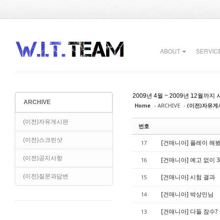
Sketchbook5, 스케치북5
Sketchbook5, 스케치북5
ABOUT
SERVIC
2009년 4월 ~ 2009년 12
ARCHIVE
Home
›
ARCHIVE
›
(이전)자유게
Sketchbook5, 스케치북5
Sketchbook5, 스케치북5
(이전)자유게시판
번호
(이전)스크린샷
[건매니아] 플레이 해봤
17
(이전)공지사항
[건매니아] 예고 없이 3
16
(이전)질문과답변
[건매니아] 시험 결과
15
[건매니아] 박상민님
14
[건매니아] 다들 잠수?
13