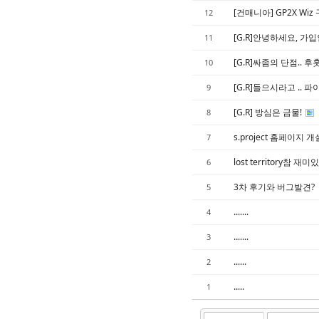
[건매니아] GP2X Wiz
12
[G.R]안녕하세요, 가
11
[G.R]싸좀의 단점.. 후훗
10
[G.R]들으시라고 .. 
9
[G.R] 방심은 금물!
8
s.project 홈페이지
7
lost territory참 재
6
3차 후기와 버그발견?
5
.......
4
.......
3
......
2
.....
1