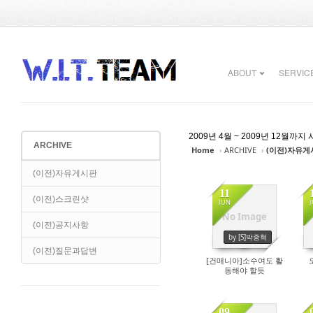
Sketchbook5, 스케치북5
Sketchbook5, 스케치북5
ABOUT
SERVIC
2009년 4월 ~ 2009년 12
ARCHIVE
Home
›
ARCHIVE
›
(이전)자유게
Sketchbook5, 스케치북5
Sketchbook5, 스케치북5
(이전)자유게시판
11
(이전)스크린샷
JUN
No Image
14098
(이전)공지사항
by [S]박종혁
(이전)질문과답변
[건매니아]소수여도 활
동해야 할듯
09