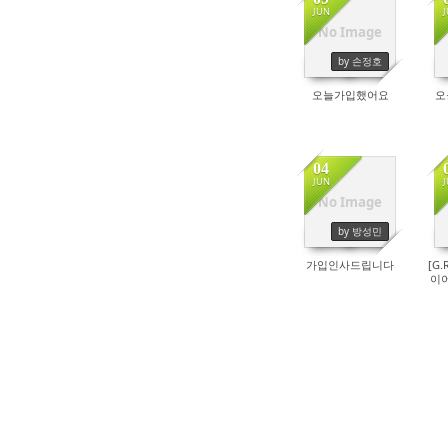
JUN
No Image
14136
by 손정호
오늘가입했어요
오
04
JUN
No Image
14170
by 방성민
가입인사드립니다
[G
이어