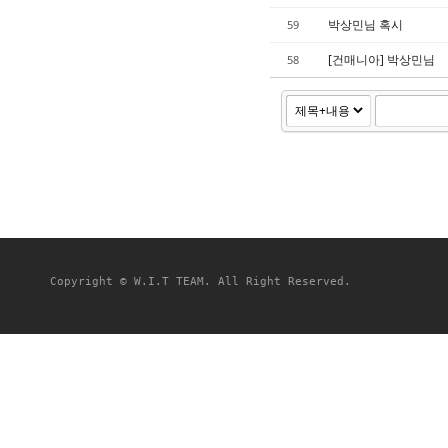
박상민님 혹시
59
[건매니아] 박상민님
58
Copyright © W.I.T TEAM. All Right Reserved.
