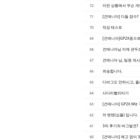
이런 상황에서 무슨 개
72
[건매니아] 다들 잠수?
71
작성 테스트
70
[건매니아]GP2X용으
69
건매니아님 이제 관두죠
68
건매니아 님, 팀원 게
67
죄송합니다.
66
디버그도 안하시고, 올리
65
사다리빨리타기
64
[건매니아] GP2X Wiz
63
저 텐텐(심플) 입니다.
62
3차 후기와 버그발견?
61
[건매니아] 예고 없이 3
60