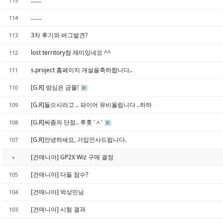
.......
115
.......
114
3차 후기와 버그발견?
113
lost territory참 재미있네요 ^^
112
s.project 홈페이지 개설을축하합니다..
111
[G.R] 방심은 금물!
110
[G.R]들으시라고 .. 파이어 뮤비올립니다 ..하하
109
[G.R]싸좀의 단점.. 후훗 'ㅅ'
108
[G.R]안녕하세요, 가입인사드립니다.
107
[건매니아] GP2X Wiz 구매 결정
»
[건매니아] 다들 잠수?
105
[건매니아] 박상민님
104
[건매니아] 시험 결과
103