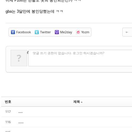
이제 F100은 한달도 못되 봉인되는건가 ㅋㅋ
gba는 3달만에 봉인당했는데 ㅋㅋ
Facebook
Twitter
Me2day
Yozm
✔
댓글 쓰기
댓글 쓰기 권한이 없습니다. 로그인 하시겠습니까?
?
번호
제목
.....
117
......
116