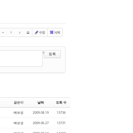
수정
삭제
?
에디터 선택하기
글쓴이
날짜
조회 수
배보성
2009.08.19
13736
배보성
2009.06.27
13731