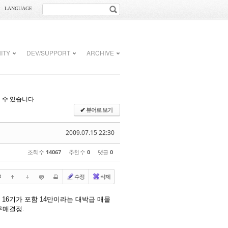
LANGUAGE
ITY
DEV/SUPPORT
ARCHIVE
실 수 있습니다
뷰어로 보기
✔
2009.07.15 22:30
조회 수
14067
추천 수
0
댓글
0
수정
삭제
 16기가 포함 14만이라는 대박급 매물
구매결정.