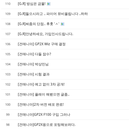
[G.R] 방심은 금물!
110
[G.R]들으시라고 .. 파이어 뮤비올립니다 ..하하
109
[G.R]싸좀의 단점.. 후훗 'ㅅ'
108
[G.R]안녕하세요, 가입인사드립니다.
107
[건매니아] GP2X Wiz 구매 결정
106
[건매니아] 다들 잠수?
105
[건매니아] 박상민님
104
[건매니아] 시험 결과
103
[건매니아] 예고 없이 3차 공개!
102
[건매니아] 플레이 해봤으면 글좀..
101
[건매니아]2차 버전 배포 완료!
100
[건매니아]GP2X F100 구입 그러나
99
[건매니아]GP2X용으로 포팅해보려다.
98