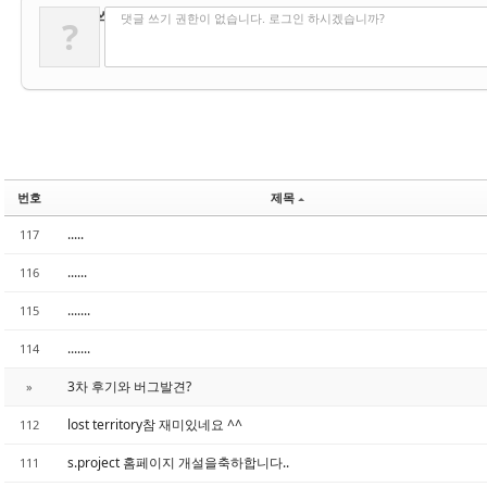
✔
댓글 쓰기
댓글 쓰기 권한이 없습니다. 로그인 하시겠습니까?
?
번호
제목
.....
117
......
116
.......
115
.......
114
3차 후기와 버그발견?
»
lost territory참 재미있네요 ^^
112
s.project 홈페이지 개설을축하합니다..
111