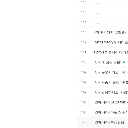
......
116
.......
115
.......
114
3차 후기와 버그발견?
113
lost territory참 재
112
s.project 홈페이지
111
[G.R] 방심은 금물!
110
[G.R]들으시라고 .. 
109
[G.R]싸좀의 단점.. 후훗
108
[G.R]안녕하세요, 가
107
[건매니아] GP2X Wiz
106
[건매니아] 다들 잠수?
105
[건매니아] 박상민님
»