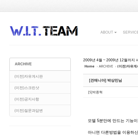
Sketchbook5, 스케치북5
Sketchbook5, 스케치북5
ABOUT
SERVIC
2009년 4월 ~ 2009년 12
ARCHIVE
Home
›
ARCHIVE
›
(이전)자유게
Sketchbook5, 스케치북5
Sketchbook5, 스케치북5
(이전)자유게시판
[건매니아] 박상민님
(이전)스크린샷
[S]박종혁
(이전)공지사항
(이전)질문과답변
모델 5분만에 만드는 기능이
아니면 다른방법을 이용하