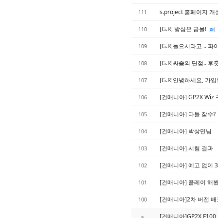
s.project 홈페이지
111
[G.R] 방심은 금물!
110
[G.R]들으시라고 .. 
109
[G.R]싸좀의 단점.. 후훗
108
[G.R]안녕하세요, 가
107
[건매니아] GP2X Wiz
106
[건매니아] 다들 잠수?
105
[건매니아] 박상민님
104
[건매니아] 시험 결과
103
[건매니아] 예고 없이 3
102
[건매니아] 플레이 해봤
101
[건매니아]2차 버전 배
100
[건매니아]GP2X F10
»