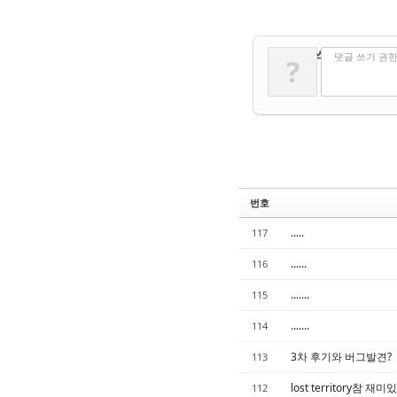
✔
댓글 쓰기
댓글 쓰기 권
?
번호
.....
117
......
116
.......
115
.......
114
3차 후기와 버그발견?
113
lost territory참 재
112