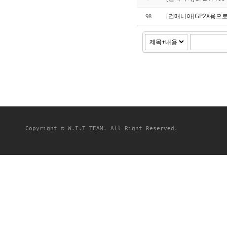
[건매니아]GP2X용으
98
Copyright © W.I.T TEAM. All Right Reserved.
