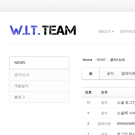
Sketchbook5, 스케치북5
Sketchbook5, 스케치북5
ABOUT
SERVIC
Home
›
NEWS
›
공지/소식
NEWS
Sketchbook5, 스케치북5
Sketchbook5, 스케치북5
공지
업데이
공지/소식
개발일지
번호
분류
블로그
소셜 로그인
10
공지
소셜XE 서
9
공지
Immortali
8
업데이트
로그인 정상
7
공지