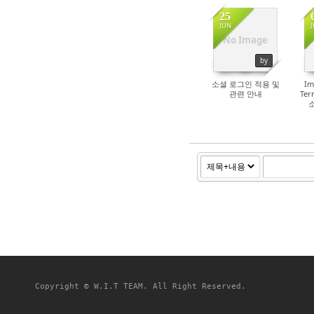
25
JUN
No Image
25087
by
소셜 로그인 적용 및
Im
관련 안내
Ter
Copyright © W.I.T TEAM. All Right Reserved.
