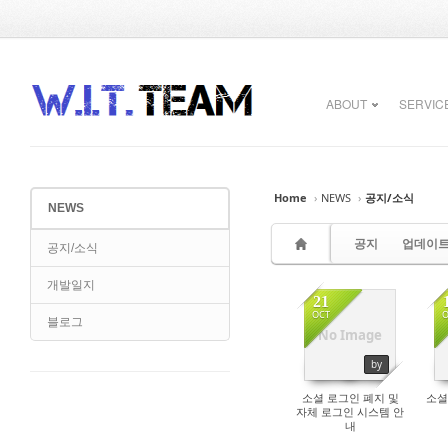
Sketchbook5, 스케치북5
Sketchbook5, 스케치북5
ABOUT
SERVIC
Home
›
NEWS
›
공지/소식
NEWS
Sketchbook5, 스케치북5
Sketchbook5, 스케치북5
공지
업데이
공지/소식
개발일지
21
OCT
O
블로그
No Image
24217
by
소셜 로그인 폐지 및
소셜
자체 로그인 시스템 안
내