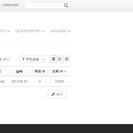
LANGUAGE
ITY
DEV/SUPPORT
ARCHIVE
로 보기
추천글꼴
T
Li
Zi
G
st
n
al
이
날짜
추천 수
조회 수
e
le
r
nia
2013.06.25
0
15353
y
쓰기