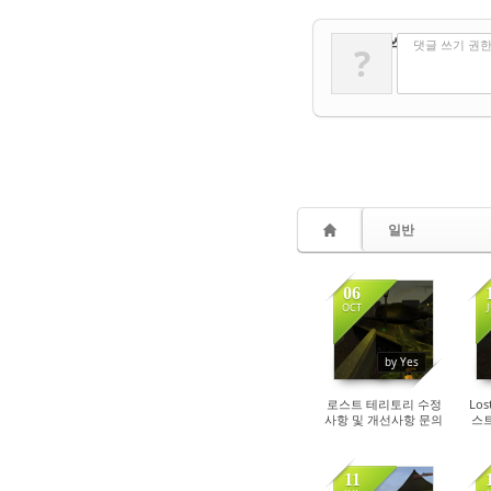
✔
댓글 쓰기
댓글 쓰기 권
?
일반
06
OCT
5434
by Yes
로스트 테리토리 수정
Los
사항 및 개선사항 문의
스트
11