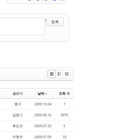
?
에디터 선택하기
Li
Zi
G
st
n
al
e
le
글쓴이
날짜
조회 수
r
y
맹구
2009.10.04
7
김윤기
2009.08.16
9975
류진규
2009.07.20
5
이현우
2009.07.09
18