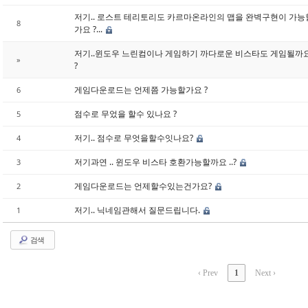
저기.. 로스트 테리토리도 카르마온라인의 맵을 완벽구현이 가능
8
가요 ?...
저기..윈도우 느린컴이나 게임하기 까다로운 비스타도 게임될까
»
?
게임다운로드는 언제쯤 가능할가요 ?
6
점수로 무었을 할수 있나요 ?
5
저기.. 점수로 무엇을할수잇나요?
4
저기과연 .. 윈도우 비스타 호환가능할까요 ..?
3
게임다운로드는 언제할수있는건가요?
2
저기.. 닉네임관해서 질문드립니다.
1
검색
‹ Prev
1
Next ›