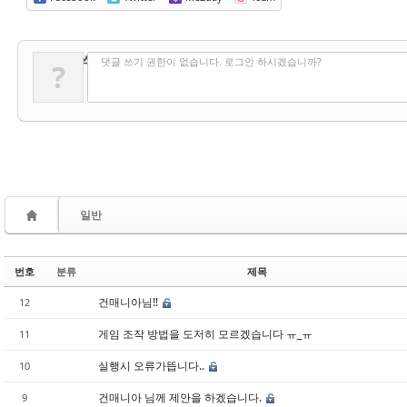
✔
댓글 쓰기
댓글 쓰기 권한이 없습니다. 로그인 하시겠습니까?
?
일반
번호
분류
제목
건매니아님!!
12
게임 조작 방법을 도저히 모르겠습니다 ㅠ_ㅠ
11
실행시 오류가뜹니다..
10
건매니아 님께 제안을 하겠습니다.
9