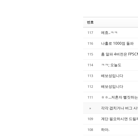
번호
에효..ㅋㅋ
117
나홀로 1000점 돌파
116
흠 알파 4버전은 FP
115
ㅋㅋ; 오늘도
114
배보성입니다
113
배보성입니다
112
ㅎㅎ...저혼자 뻘짓하
111
각각 겹치거나 버그 사항
»
계단 필요하시면 드릴깨요
109
하아.
108