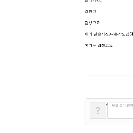
올라가면...
겹쳤고
겹쳤고요
위와 같은사진,다른각도겹
여기두 겹쳤고요
✔
댓글 쓰기
댓글 쓰기 권
?