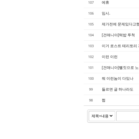
에휴
107
임시.
106
제가전에 문제있다고
105
[건매니아]떡밥 투척
104
이거 로스트 테리토리 
103
이런 이런
102
[건매니아]뻘짓으로 
101
뭐 이런놈이 다있나
100
들르면 글 하나라도
99
쩝
98