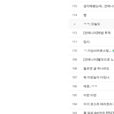
생각해봤는데.. 건매니
115
쩝
114
ㅋㅋ; 오늘도
»
[건매니아]떡밥 투척
112
임시.
111
ㄱ-가상서버호스팅...
110
[건매니아]뻘짓으로 
109
들르면 글 하나라도
108
뭐 이런놈이 다있나
107
에효..ㅋㅋ
106
이런 이런
105
이거 로스트 테리토리 
104
흠 알파 4버전은 FP
103