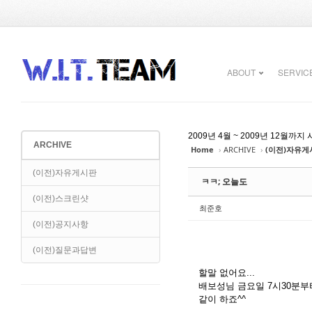
Sketchbook5, 스케치북5
Sketchbook5, 스케치북5
ABOUT
SERVIC
2009년 4월 ~ 2009년 12
ARCHIVE
Home
›
ARCHIVE
›
(이전)자유게
Sketchbook5, 스케치북5
Sketchbook5, 스케치북5
(이전)자유게시판
ㅋㅋ; 오늘도
(이전)스크린샷
최준호
(이전)공지사항
(이전)질문과답변
할말 없어요...
배보성님 금요일 7시30분부
같이 하죠^^