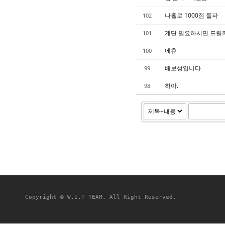
나홀로 1000점 돌파
102
계단 필요하시면 드릴깨요
101
에휴
100
배보성입니다
99
하아.
98
Copyright © W.I.T TEAM. All Right Reserved.
