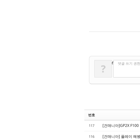
✔
댓글 쓰기
댓글 쓰기 권
?
번호
[건매니아]GP2X F10
117
[건매니아] 플레이 해봤
116