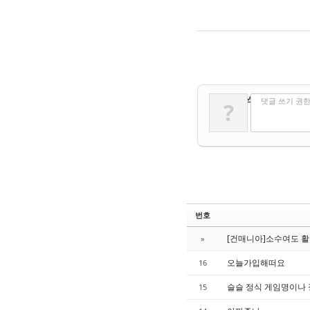
✔
댓글 쓰기
댓글 쓰기 권
?
번호
[건매니아]소수여도 
»
오늘가입해떠요
16
슬슬 정식 게임명이나
15