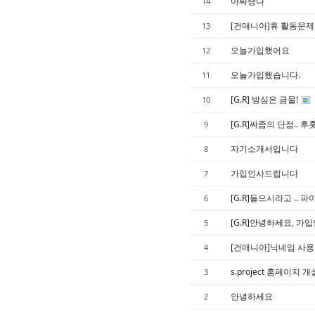
아짜증나
14
[건매니아]휴 활동문제
13
오늘가입했어요
12
오늘가입했습니다.
11
[G.R] 방심은 금물!
10
[G.R]싸좀의 단점.. 후훗
9
자기소개서입니다
8
가입인사드립니다
7
[G.R]들으시라고 .. 
6
[G.R]안녕하세요, 가
5
[건매니아]닉네임 사용
4
s.project 홈페이지
3
안녕하세요
2