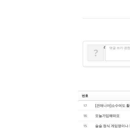
✔
댓글 쓰기
댓글 쓰기 권
?
번호
[건매니아]소수여도 
17
오늘가입해떠요
16
슬슬 정식 게임명이나
15