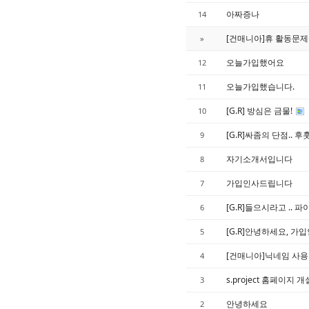
아짜증나
14
[건매니아]휴 활동문제
»
오늘가입했어요
12
오늘가입했습니다.
11
[G.R] 방심은 금물!
10
[G.R]싸좀의 단점.. 후훗
9
자기소개서입니다
8
가입인사드립니다
7
[G.R]들으시라고 .. 
6
[G.R]안녕하세요, 가
5
[건매니아]닉네임 사용
4
s.project 홈페이지
3
안녕하세요
2