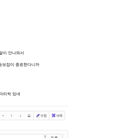
 말이 안나와서
령 듣보잡이 종료한다니까
마리씩 있네
수정
삭제
?
에디터 선택하기