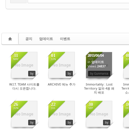
공지
업데이트
이벤트
31
01
04
0
2013/06/04
MAY
JUN
JUN
JU
in
업데이트
No Image
No Image
No Image
25325
24859
Views
24837
by
by
by Gunmania
W.I.T. TEAM 사이트를
ARCHIVE 메뉴 추가
Immortality : Lost
Imm
다시 오픈합니다.
Territory 알파 4용 패
Terr
치 배포
소
26
22
30
1
JUN
JUL
SEP
OC
No Image
No Image
No Image
27507
26135
24205
by
by
by