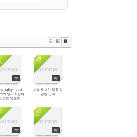
Li
Zi
G
st
n
al
e
le
8
25
r
N
JUN
y
No Image
No Image
26799
25084
by
by
ortality : Lost
소셜 로그인 적용 및
itory 알파 4 런쳐
관련 안내
스코드 업로드
6
21
T
OCT
No Image
No Image
23902
24214
by
by