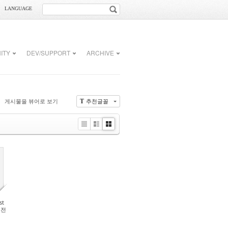
LANGUAGE
ITY
DEV/SUPPORT
ARCHIVE
게시물을 뷰어로 보기
추천글꼴
T
Li
Zi
G
st
n
al
e
le
r
y
st
버전