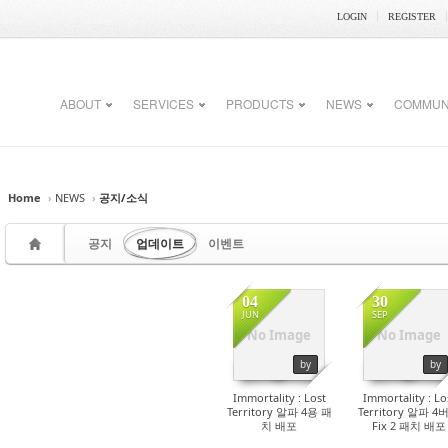
LOGIN
REGISTER
ABOUT
SERVICES
PRODUCTS
NEWS
COMMUN
Home
›
NEWS
›
공지/소식
공지
업데이트
이벤트
04
30
JUN
SEP
No Image
No Image
24838
24207
by
by
Immortality : Lost
Immortality : Lo
Territory 알파 4용 패
Territory 알파 4
치 배포
Fix 2 패치 배포